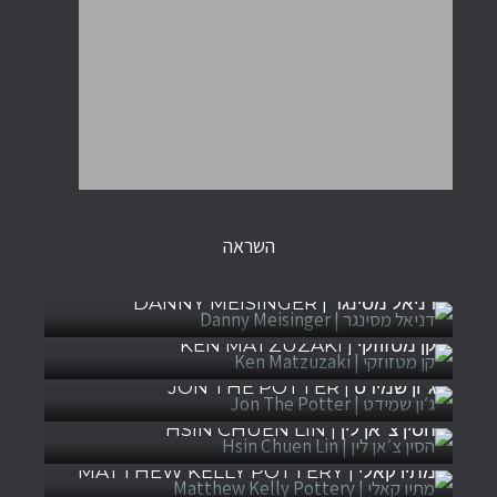
השראה
דניאל מסינגר | DANNY MEISINGER
קן מטזוזקי | KEN MATZUZAKI
ג׳ון שמידט | JON THE POTTER
הסין צ׳אן לין | HSIN CHUEN LIN
מתיו קאלי | MATTHEW KELLY POTTERY