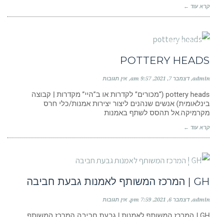
קרא עוד ←
קבוצות פייסבוק
POTTERY HEADS
admin
דצמבר 7, 2021
9:57 am
אין תגובות
pottery heads (“מכורים” לקדרות או ב”היי” מקדרות | קבוצה
בינלאומית) אנשים שנהנים ליצור יצירות אמנות/כלי חרס
מקרמיקה.אל תהסס לשתף באמנות
קרא עוד ←
מוסדות לימוד
GH | המרכז המשותף לאמנות גבעת חביבה
admin
דצמבר 6, 2021
7:59 pm
אין תגובות
GH | המרכז המשותף לאמנות | גבעת חביבה המרכז המשותף