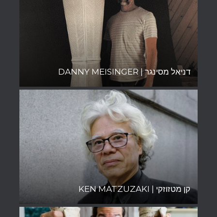
דניאל מסינגר | DANNY MEISINGER
קן מטזוזקי | KEN MATZUZAKI