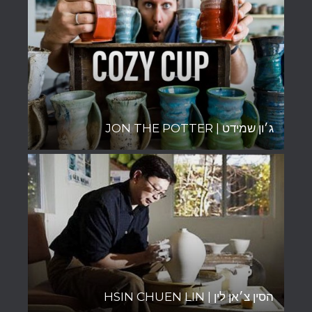
ג׳ון שמידט | JON THE POTTER
הסין צ׳אן לין | HSIN CHUEN LIN