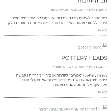
חברה ותרבות
admin
דצמבר 7, 2021
11:36 am
אין תגובות
בית הספר לאמנות חברה ותרבות של המכללה האקדמית ספיר –
היחיד ללימודי אמנות באזור הדרום – רואה באמנות החזותית חלק
קרא עוד ←
קבוצות פייסבוק
POTTERY HEADS
admin
דצמבר 7, 2021
9:57 am
אין תגובות
pottery heads (“מכורים” לקדרות או ב”היי” מקדרות | קבוצה
בינלאומית) אנשים שנהנים ליצור יצירות אמנות/כלי חרס
מקרמיקה.אל תהסס לשתף באמנות
קרא עוד ←
מוסדות לימוד