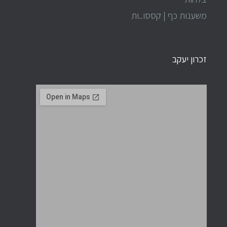
משענות כף | קססו..ות
זכרון יעקב