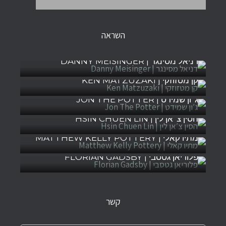
השראה
דניאל מסינגר | DANNY MEISINGER
קן מטזוזקי | KEN MATZUZAKI
ג׳ון שמידט | JON THE POTTER
הסין צ׳אן לין | HSIN CHUEN LIN
מתיו קאלי | MATTHEW KELLY POTTERY
פלוריאן גטסבי | FLORIAN GADSBY
קשר