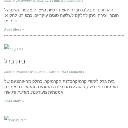
admin
December 5, 2021
11:14 am
No Comments
יהוא חרסיות בע"מ חברת יהוא חרסיות מייצרת מספר סוגים של
חומרי יצירה. ניתן לחלקם לשלשה סוגים עיקריים, כמפורט להלן:א.
חומרים
Read More »
מוסדות לימוד
בית ברל
admin
November 29, 2021
6:00 pm
No Comments
בית ברל לימודי קרמיקהסדנת הקרמיקה, כחלק מהאורגניזם של
האמנות במדרשה, רואה עצמה כזירה המזמינה והמעודדת אמירה
אמנותית מעודכנת, מודעת ורגישה
Read More »
מוסדות לימוד