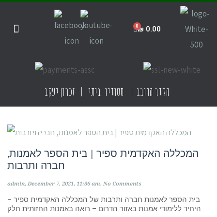
₪
0.00
חנות הסטודיו
קדרות ביתית
קדרות בישראל
תקנון האתר
הקדר החובב | סטודיו ביתי | זכרון יעקב
מוסדות לימוד
המכללה האקדמית ספיר | בית הספר לאמנות,
חברה ותרבות
admin
December 7, 2021
11:36 am
No Comments
בית הספר לאמנות חברה ותרבות של המכללה האקדמית ספיר –
היחיד ללימודי אמנות באזור הדרום – רואה באמנות החזותית חלק