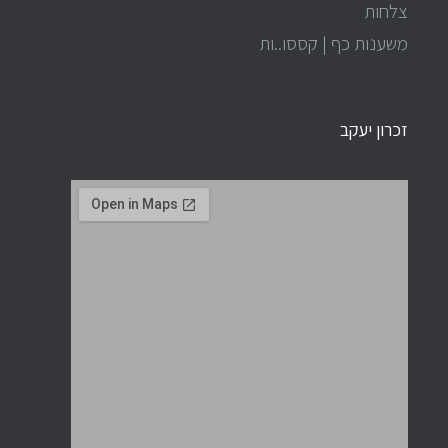
צלחות
משענות כף | קססו..ות
זכרון יעקב