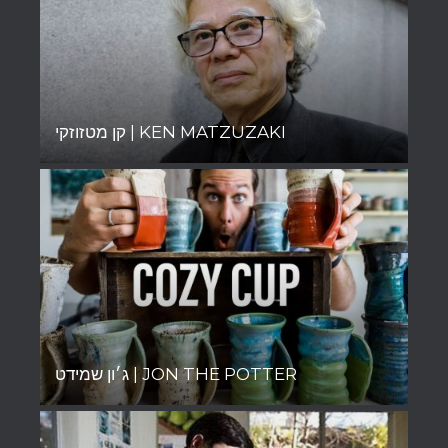
קן מטזוזקי | KEN MATZUZAKI
ג׳ון שמידט | JON THE POTTER