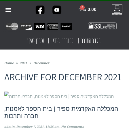
₪
0.00
חנות הסטודיו
קדרות ביתית
קדרות בישראל
תקנון האתר
הקדר החובב | סטודיו ביתי | זכרון יעקב
Home
»
2021
»
December
ARCHIVE FOR
DECEMBER 2021
מוסדות לימוד
המכללה האקדמית ספיר | בית הספר לאמנות,
חברה ותרבות
admin
December 7, 2021
11:36 am
No Comments