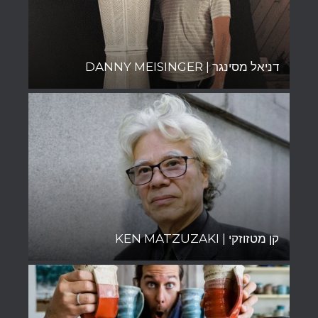
דניאל מסינגר | DANNY MEISINGER
קן מטזוזקי | KEN MATZUZAKI