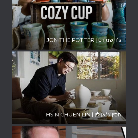
ג׳ון שמידט | JON THE POTTER
הסין צ׳אן לין | HSIN CHUEN LIN