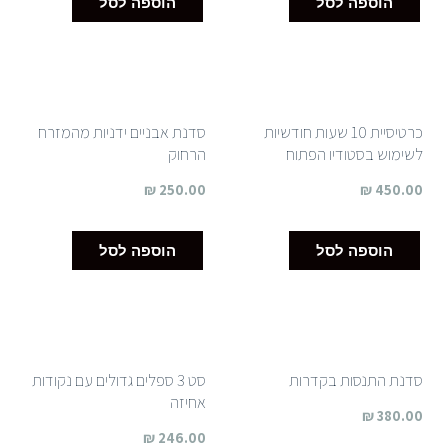
הוספה לסל
הוספה לסל
כרטיסיית 10 שעות חודשיות
סדנת אבניים ידניות מהמזרח
לשימוש בסטודיו הפתוח
הרחוק
₪
250.00
₪
450.00
הוספה לסל
הוספה לסל
סדנת התנסות בקדרות
סט 3 ספלים גדולים עם נקודות
אחיזה
₪
380.00
₪
246.00