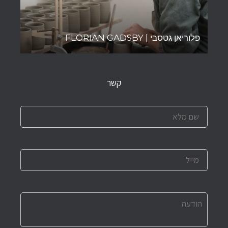
פלוריאן גטסבי | FLORIAN GADSBY
קשר