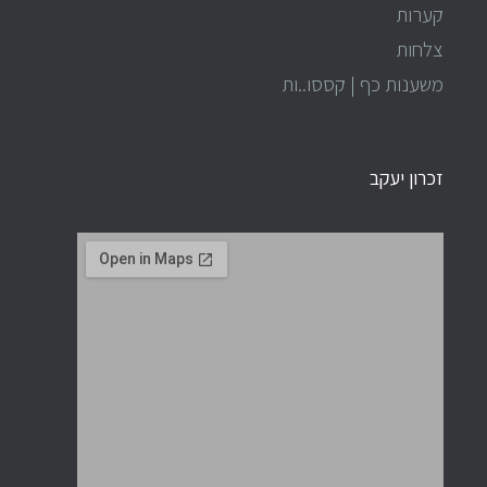
קערות
צלחות
משענות כף | קססו..ות
זכרון יעקב