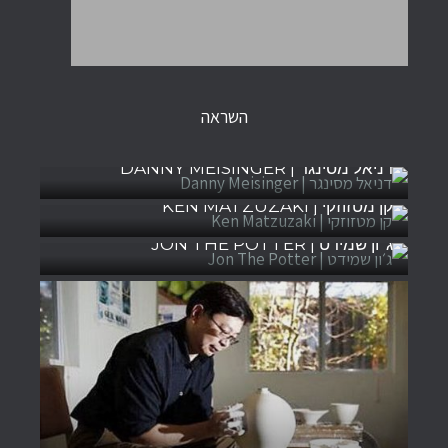
השראה
דניאל מסינגר | DANNY MEISINGER
קן מטזוזקי | KEN MATZUZAKI
ג׳ון שמידט | JON THE POTTER