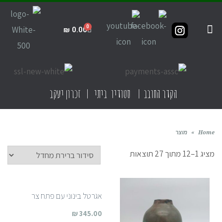
₪
0.00
קדרות ביתית
תקנון האתר
חנות הסטודיו
קדרות בישראל
הקדר החובב | סטודיו ביתי | זכרון יעקב
Home
»
מוצר
מציג 1–12 מתוך 27 תוצאות
אגרטל בינוני עם פתח צר
₪
345.00