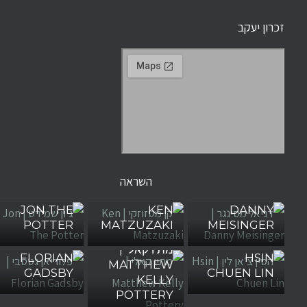
זכרון יעקב
השראה
דניאל מסינגר |
קן מטזוזקי |
ג׳ון שמידט |
JON THE
KEN
DANNY
POTTER
MATZUZAKI
MEISINGER
הסין צ׳אן לין |
פלוריאן גטסבי |
מתיו קאלי |
FLORIAN
HSIN
MATTHEW
GADSBY
CHUEN LIN
KELLY
POTTERY