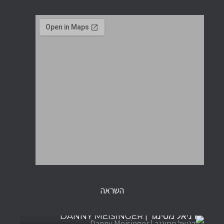
השראה
דניאל מסינגר | DANNY MEISINGER