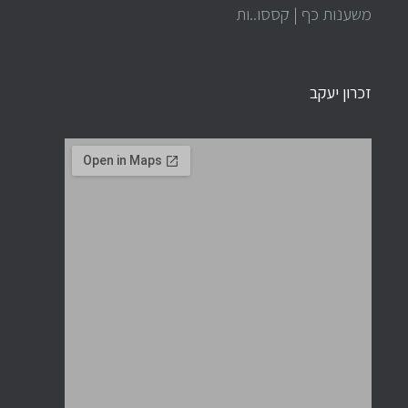
משענות כף | קססו..ות
זכרון יעקב