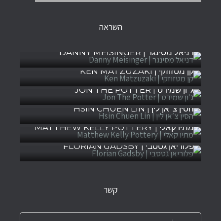
השראה
דניאל מסינגר | DANNY MEISINGER
קן מטזוזקי | KEN MATZUZAKI
ג׳ון שמידט | JON THE POTTER
הסין צ׳אן לין | HSIN CHUEN LIN
מתיו קאלי | MATTHEW KELLY POTTERY
פלוריאן גטסבי | FLORIAN GADSBY
קשר