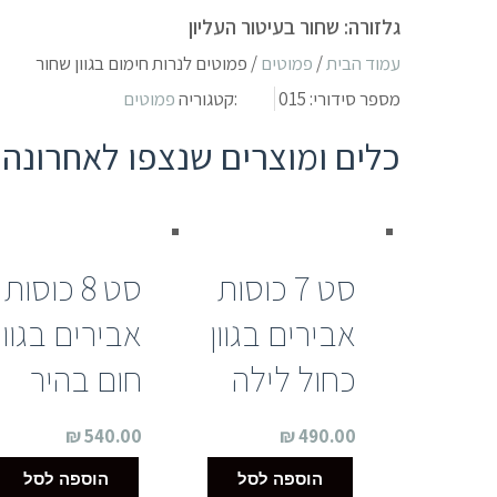
גלזורה: שחור בעיטור העליון
עמוד הבית
/
פמוטים
/ פמוטים לנרות חימום בגוון שחור
מספר סידורי:
015
:קטגוריה
פמוטים
כלים ומוצרים שנצפו לאחרונה
סט 7 כוסות
סט 8 כוסות
אבירים בגוון
אבירים בגוון
כחול לילה
חום בהיר
₪
540.00
₪
490.00
הוספה לסל
הוספה לסל