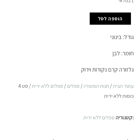
1 במלאי
הוספה לסל
גודל: בינוני
חומר: לבן
גלזורה קרם נקודות וירוק
עמוד הבית
/
חנות הסטודיו
/
ספלים
/
ספלים ללא ידית
/ סט 4
כוסות ללא ידית
:קטגוריה
ספלים ללא ידית