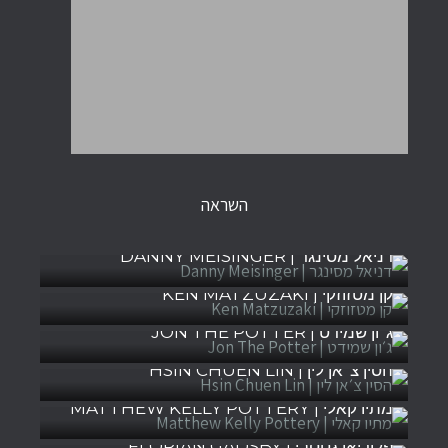
השראה
דניאל מסינגר | DANNY MEISINGER
קן מטזוזקי | KEN MATZUZAKI
ג׳ון שמידט | JON THE POTTER
הסין צ׳אן לין | HSIN CHUEN LIN
מתיו קאלי | MATTHEW KELLY POTTERY
פלוריאן גטסבי | FLORIAN GADSBY