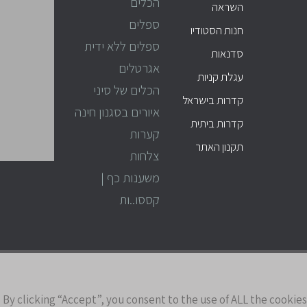
הכלים
השראה
ספלים
חנות הסטודיו
ספלים ללא ידית
סדנאות
אגרטלים
עגלת קניות
הכלים של סיני
קדרות בישראל
איורים בסגנון חינה
קדרות ביתית
קערות
תקנון האתר
צלחות
משענות כף |
קססו..ות
y clicking “Accept”, you consent to the use of ALL the cookies.