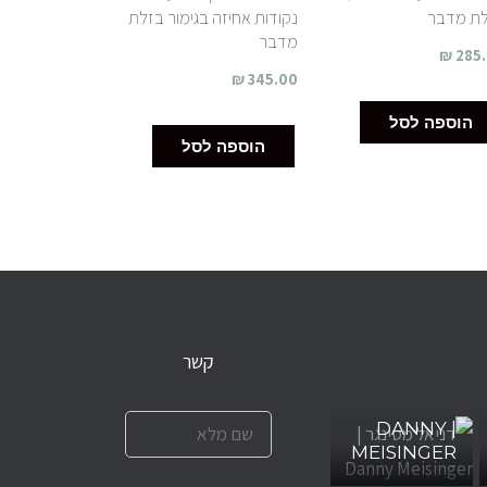
ת מדבר
נקודות אחיזה בגימור בזלת
מדבר
₪
285
₪
345.00
הוספה לסל
הוספה לסל
קשר
דניאל מסינגר
| DANNY
MEISINGER
הסין צ׳אן לין |