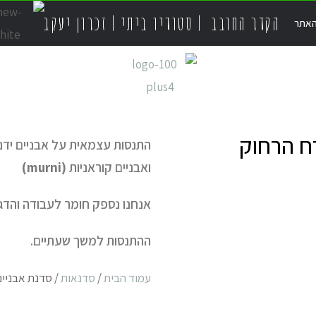
הקדר החובב | סטודיו ביתי | זכרון יעקב
האתר
ח הרחוק
התנסות עצמאית על אבניים ידני
ואבניים קוראניות
(murni)
אנחנו נספק חומר לעבודה והדגמ
ההתנסות למשך שעתיים.
עמוד הבית
/
סדנאות
/ סדנת אבניים