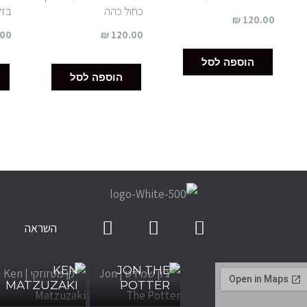
כחול כהה
בזל
₪
120.00
.00
₪
120.00
הוספה לסל
הוספה לסל
השראה
ג׳ון שמידט |
קן מטזוזקי |
KEN
JON THE
MATZUZAKI
POTTER
פלוריאן גטסבי