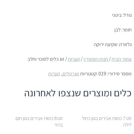
של
גודל: בינוני
זוג
כלים
חומר: לבן
לסוכר
גלזורה: שקיעה ירוקה
וחלב
עמוד הבית
/
חנות הסטודיו
/
קערות
/ זוג כלים לסוכר וחלב
מספר סידורי:
019
:קטגוריות
אגרטלים
,
קערות
כלים ומוצרים שנצפו לאחרונה
סט 7 כוסות אבירים בגוון כחול
סט 8 כוסות אבירים בגוון חום
לילה
בהיר