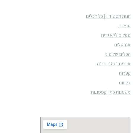
קטגוריות מוצרים בסטודיו
חנות הסטודיו | כל הכלים
ספלים
ספלים ללא ידית
אגרטלים
הכלים של סיני
איורים בסגנון חינה
קערות
צלחות
משענות כף | קססו..ות
זכרון יעקב