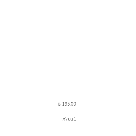
הקדר החובב | סטודיו ביתי | זכרון יעקב
₪
195.00
1 במלאי