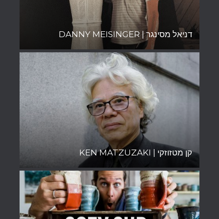
דניאל מסינגר | DANNY MEISINGER
קן מטזוזקי | KEN MATZUZAKI