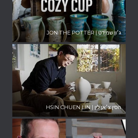
ג׳ון שמידט | JON THE POTTER
הסין צ׳אן לין | HSIN CHUEN LIN