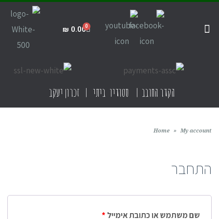
₪
0.00
קדרות ביתית
תקנון האתר
חנות הסטודיו
קדרות בישראל
הקדר החובב | סטודיו ביתי | זכרון יעקב
Home
»
My account
התחבר
שם משתמש או כתובת אימייל
*