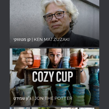
קן מטזוזקי | KEN MATZUZAKI
ג׳ון שמידט | JON THE POTTER