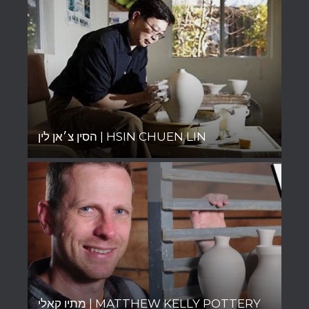
הסין צ׳אן לין | HSIN CHUEN LIN
מתיו קאלי | MATTHEW KELLY POTTERY