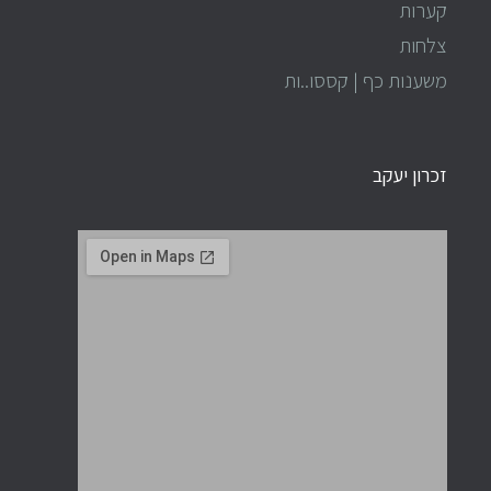
קערות
צלחות
משענות כף | קססו..ות
זכרון יעקב