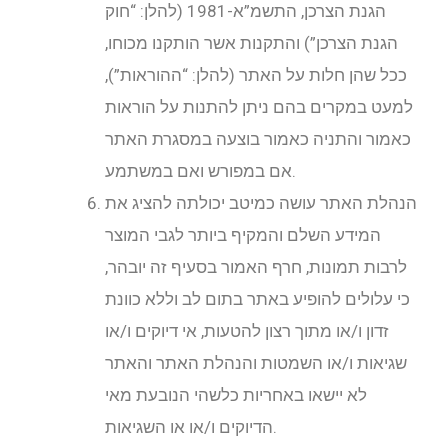
הגנת הצרכן, התשמ”א-1981 (להלן: “חוק
הגנת הצרכן”) והתקנות אשר הותקנו מכוחו,
ככל שהן חלות על האתר (להלן: “ההוראות”),
למעט במקרים בהם ניתן להתנות על הוראות
כאמור והתניה כאמור בוצעה במסגרת האתר
אם במפורש ואם במשתמע.
הנהלת האתר עושה כמיטב יכולתה להציג את
המידע השלם והמקיף ביותר לגבי המוצר
לרבות תמונות, חרף האמור בסעיף זה יובהר,
כי עלולים להופיע באתר בתום לב וללא כוונת
זדון ו/או מתוך רצון להטעות, אי דיוקים ו/או
שגיאות ו/או השמטות והנהלת האתר והאתר
לא יישאו באחריות כלשהי הנובעת מאי
הדיוקים ו/או או השגיאות.