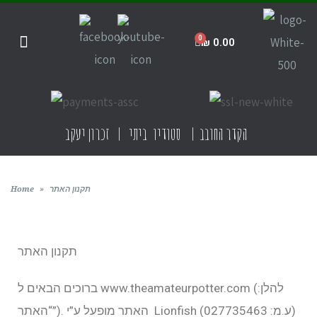
₪
0.00
חנות הסטודיו
קדרות ביתית
קדרות בישראל
תקנון האתר
הקדר החובב | סטודיו ביתי | זכרון יעקב
תקנון האתר
»
Home
תקנון האתר
ברוכים הבאים ל www.theamateurpotter.com (להלן:
“האתר”). האתר מופעל ע”י Lionfish (ע.מ: 027735463)