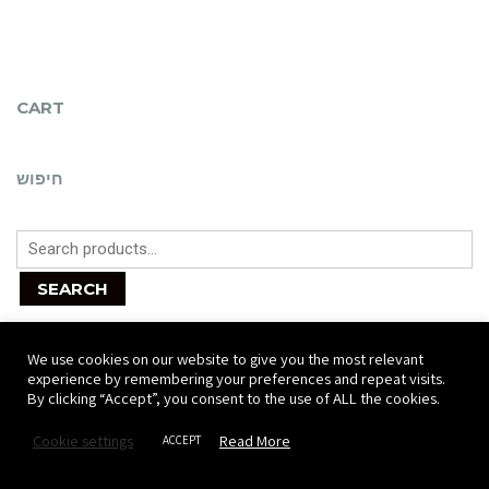
CART
חיפוש
SEARCH
We use cookies on our website to give you the most relevant
experience by remembering your preferences and repeat visits.
By clicking “Accept”, you consent to the use of ALL the cookies.
Sc
Cookie settings
Read More
ACCEPT
to
קטגוריות מוצרים