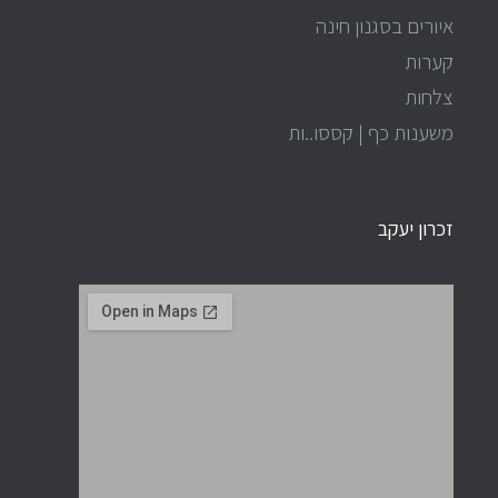
איורים בסגנון חינה
קערות
צלחות
משענות כף | קססו..ות
זכרון יעקב