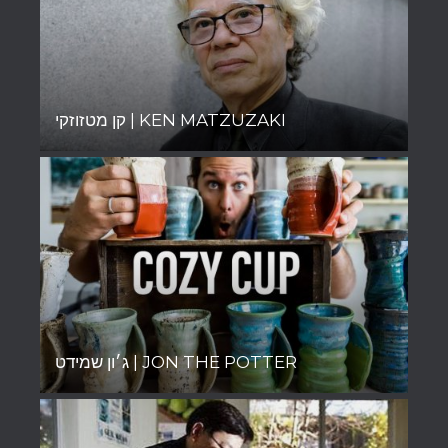
קן מטזוזקי | KEN MATZUZAKI
ג׳ון שמידט | JON THE POTTER