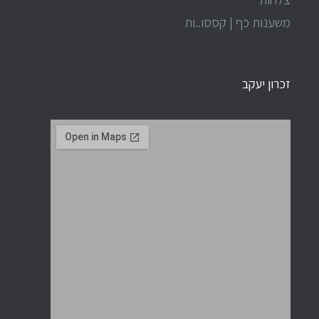
משענות כף | קססו..ות
זכרון יעקב