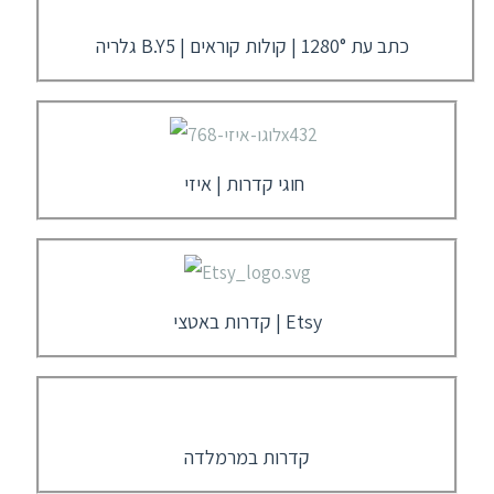
גלריה B.Y5 | כתב עת 1280°​ | קולות קוראים
חוגי קדרות | איזי
קדרות באטצי | Etsy
קדרות במרמלדה