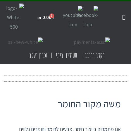
₪
0.00
קדרות ביתית
תקנון האתר
חנות הסטודיו
קדרות בישראל
הקדר החובב | סטודיו ביתי | זכרון יעקב
משה מקור החומר
אנו מתמחים בייצור חימר, צבעים לחימר וחומרים נלווים