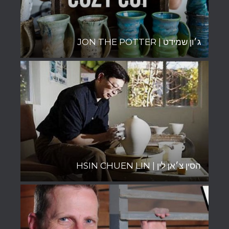
ג׳ון שמידט | JON THE POTTER
הסין צ׳אן לין | HSIN CHUEN LIN