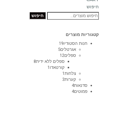
חיפוש
חיפוש
קטגוריות מוצרים
חנות הסטודיו
19
אגרטלים
5
ספלים
12
ספלים ללא ידית
8
קורטאדו
1
צלחות
1
קערות
3
סדנאות
4
פמוטים
4