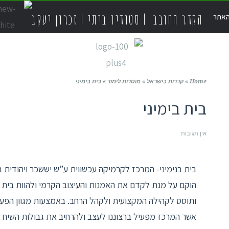
הקדר החובב | סטודיו ביתי | זכרון יעקב
האתר
Home
»
קדרות בישראל
»
מוסדות לימוד
»
בית בימיני
בית בימיני
אין תגובות
בית בנימיני- המרכז לקרמיקה עכשווית ע”ש יששכר ויהודית בנ
הוקם על מנת לקדם את האמנות והעיצוב הקרמי ולהוות בית 
ותוסס לקהילה המקצועית ולקהל הרחב. באמצעות מגוון הפעי
אשר המרכז מפעיל ברצוננו לעצב ולהרחיב את גבולות השיח 