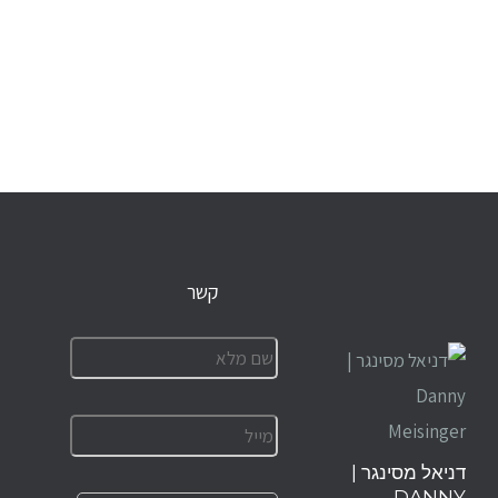
קשר
דניאל מסינגר |
DANNY